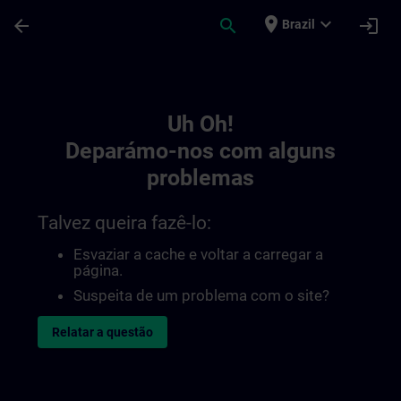
Avançar para Conteúdo Principal
Página carregada
place
expand_more
arrow_back
search
login
Brazil
Toc | SITRAIN
Uh Oh!
Deparámo-nos com alguns
problemas
Talvez queira fazê-lo:
Esvaziar a cache e voltar a carregar a
página.
Suspeita de um problema com o site?
Relatar a questão