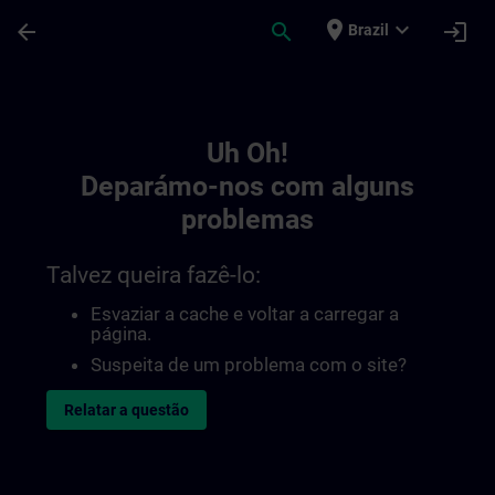
Avançar para Conteúdo Principal
Página carregada
place
expand_more
arrow_back
search
login
Brazil
Toc | SITRAIN
Uh Oh!
Deparámo-nos com alguns
problemas
Talvez queira fazê-lo:
Esvaziar a cache e voltar a carregar a
página.
Suspeita de um problema com o site?
Relatar a questão