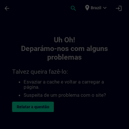
Avançar para Conteúdo Principal
Página carregada
place
expand_more
arrow_back
search
login
Brazil
Toc | SITRAIN
Uh Oh!
Deparámo-nos com alguns
problemas
Talvez queira fazê-lo:
Esvaziar a cache e voltar a carregar a
página.
Suspeita de um problema com o site?
Relatar a questão