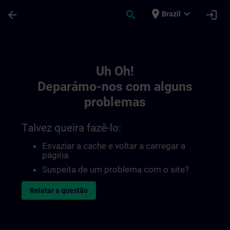
Avançar para Conteúdo Principal
Página carregada
place
expand_more
arrow_back
search
login
Brazil
Toc | SITRAIN
Uh Oh!
Deparámo-nos com alguns
problemas
Talvez queira fazê-lo:
Esvaziar a cache e voltar a carregar a
página.
Suspeita de um problema com o site?
Relatar a questão