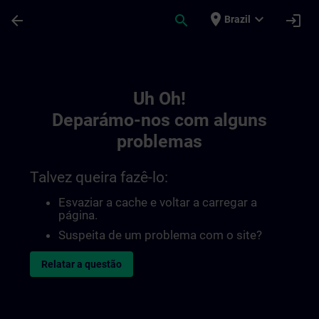
Avançar para Conteúdo Principal
Página carregada
place
expand_more
arrow_back
search
login
Brazil
Toc | SITRAIN
Uh Oh!
Deparámo-nos com alguns
problemas
Talvez queira fazê-lo:
Esvaziar a cache e voltar a carregar a
página.
Suspeita de um problema com o site?
Relatar a questão