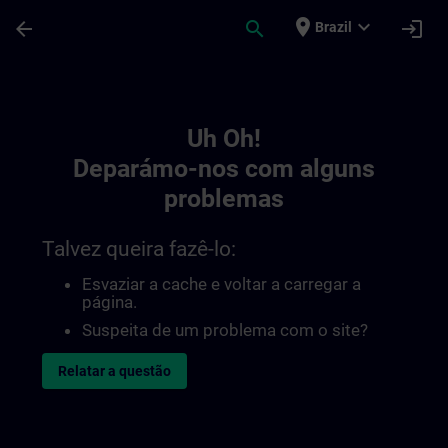
Avançar para Conteúdo Principal
Página carregada
place
expand_more
arrow_back
search
login
Brazil
Toc | SITRAIN
Uh Oh!
Deparámo-nos com alguns
problemas
Talvez queira fazê-lo:
Esvaziar a cache e voltar a carregar a
página.
Suspeita de um problema com o site?
Relatar a questão