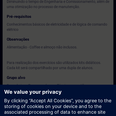
Diminuindo o tempo de Engenharia e Comissionamento, além de
uma otimização no processo de manutenção.
Pré-requisitos
Conhecimentos básicos de eletricidade e de lógica de comando
elétrico
Observações
Alimentação - Coffee e almoço não inclusos.
Para realização dos exercícios são utilizados kits didáticos.
Cada kit será compartilhado por uma dupla de alunos.
Grupo alvo
Engenheiros, Programadores e Técnicos que utilizam ou
venham a utilizar o Simatic S7-1500
Datas e registo