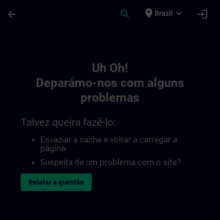
Avançar para Conteúdo Principal
Página carregada
place
expand_more
arrow_back
search
login
Brazil
Toc | SITRAIN
Uh Oh!
Deparámo-nos com alguns
problemas
Talvez queira fazê-lo:
Esvaziar a cache e voltar a carregar a
página.
Suspeita de um problema com o site?
Relatar a questão