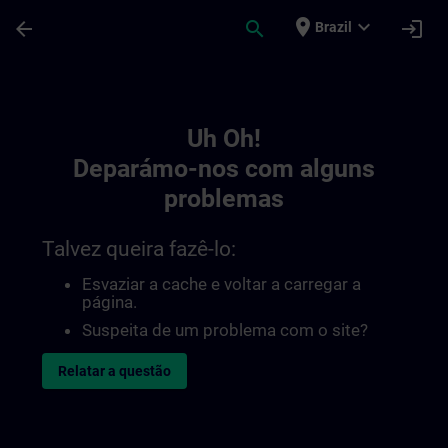
Avançar para Conteúdo Principal
Página carregada
place
expand_more
arrow_back
search
login
Brazil
Toc | SITRAIN
Uh Oh!
Deparámo-nos com alguns
problemas
Talvez queira fazê-lo:
Esvaziar a cache e voltar a carregar a
página.
Suspeita de um problema com o site?
Relatar a questão