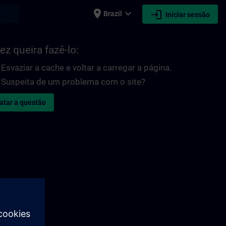
place
expand_more
login
earch
Brazil
Iniciar sessão
ez queira fazê-lo:
Esvaziar a cache e voltar a carregar a página.
Suspeita de um problema com o site?
atar a questão