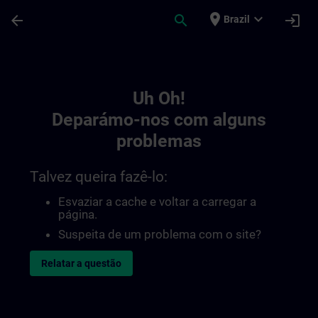
Avançar para Conteúdo Principal
Página carregada
place
expand_more
arrow_back
search
login
Brazil
Toc | SITRAIN
Uh Oh!
Deparámo-nos com alguns
problemas
Talvez queira fazê-lo:
Esvaziar a cache e voltar a carregar a
página.
Suspeita de um problema com o site?
Relatar a questão