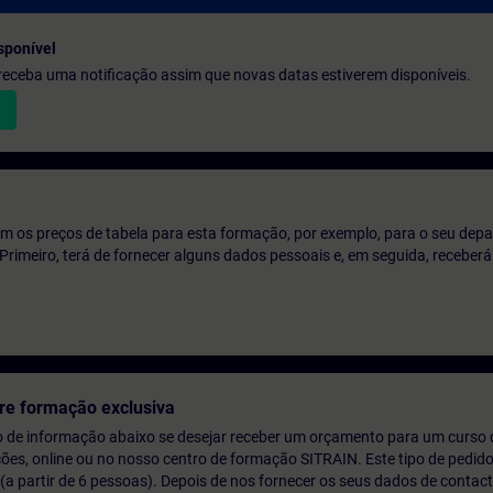
sponível
e receba uma notificação assim que novas datas estiverem disponíveis.
m os preços de tabela para esta formação, por exemplo, para o seu dep
o. Primeiro, terá de fornecer alguns dados pessoais e, em seguida, recebe
re formação exclusiva
o de informação abaixo se desejar receber um orçamento para um curso
ções, online ou no nosso centro de formação SITRAIN. Este tipo de pedido
 partir de 6 pessoas). Depois de nos fornecer os seus dados de contact