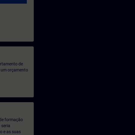
artamento de
rá um orçamento
 de formação
 seria
o e as suas