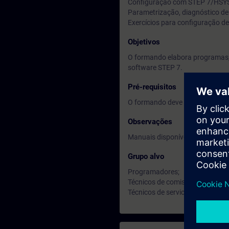
Configuração com STEP 7/HSYS
Parametrização, diagnóstico de
Exercícios para configuração de
Objetivos
O formando elabora programas,
software STEP 7.
Pré-requisitos
O formando deve ter conhecime
Observações
Manuais disponíveis em Inglês.
Grupo alvo
Programadores;
Técnicos de comissionamento;
Técnicos de service.