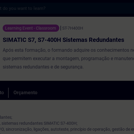
s
 S7-400H Sistemas Redundantes - Formaçã
Learning Event - Classroom
ST-7H400H
SIMATIC S7, S7-400H Sistemas Redundantes
Após esta formação, o formando adquire os conhecimentos n
que permitem executar a montagem, programação e manuten
sistemas redundantes e de segurança.
to
Orçamento
dantes;
es, sistemas redundantes SIMATIC S7-400H;
/O, sincronização, ligações, autoteste, princípio de operação, gestão de e