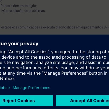
;
 falhas e documentação;
 I/O e resolução de problemas.
 estabelece comunicações e executa diagnósticos em equipamentos S7
ntos de SIMATIC S7 equivalentes aos cursos ST-PRO1 ou ST-SERV2.