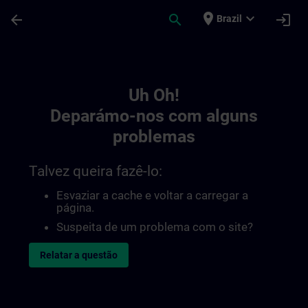
Avançar para Conteúdo Principal
Página carregada
place
expand_more
arrow_back
search
login
Brazil
Toc | SITRAIN
Uh Oh!
Deparámo-nos com alguns
problemas
Talvez queira fazê-lo:
Esvaziar a cache e voltar a carregar a
página.
Suspeita de um problema com o site?
Relatar a questão