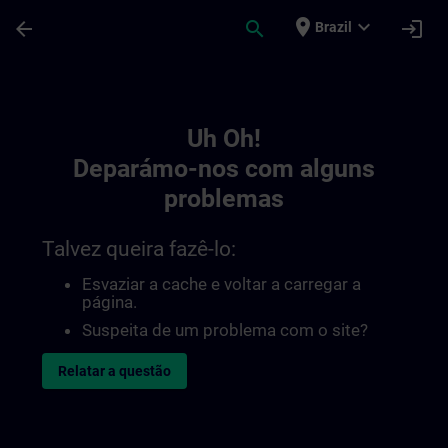
Avançar para Conteúdo Principal
Página carregada
place
expand_more
arrow_back
search
login
Brazil
Toc | SITRAIN
Uh Oh!
Deparámo-nos com alguns
problemas
Talvez queira fazê-lo:
Esvaziar a cache e voltar a carregar a
página.
Suspeita de um problema com o site?
Relatar a questão