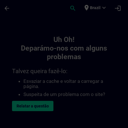
Avançar para Conteúdo Principal
Página carregada
place
expand_more
arrow_back
search
login
Brazil
Toc | SITRAIN
Uh Oh!
Deparámo-nos com alguns
problemas
Talvez queira fazê-lo:
Esvaziar a cache e voltar a carregar a
página.
Suspeita de um problema com o site?
Relatar a questão