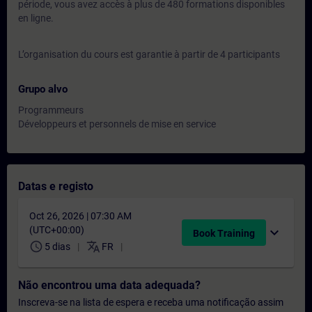
période, vous avez accès à plus de 480 formations disponibles
en ligne.
L’organisation du cours est garantie à partir de 4 participants
Grupo alvo
Programmeurs
Développeurs et personnels de mise en service
Datas e registo
Oct 26, 2026 | 07:30 AM
(UTC+00:00)
expand_more
Book Training
schedule
translate
5 dias
FR
Não encontrou uma data adequada?
Inscreva-se na lista de espera e receba uma notificação assim