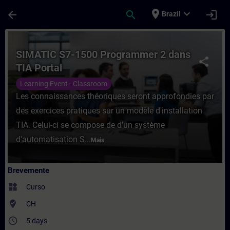
Avançar para Conteúdo Principal
Página carregada
place
expand_more
arrow_back
search
login
Brazil
Curso - SIMATIC S7-1500 Programmer 2 da
SIMATIC S7-1500 Programmer 2 dans
share
TIA Portal
Learning Event - Classroom
Les connaissances théoriques seront approfondies par
des exercices pratiques sur un modèle d'installation
TIA. Celui-ci se compose de d'un système
d'automatisation S...
Mais
Brevemente
widgets
Curso
where_to_vote
CH
access_time
5 days