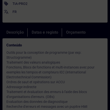
sell
TIA-PRO2
translate
FR
Descrição
Datas e registo
Orçamento
Conteúdo
Outils pour la conception de programme (par exp:
Structogramme)
Traitement des valeurs analogiques
Fonctions, Blocs de fonctions et multi-instances avec pour
exemples les tempos et compteurs IEC (international
Electrotechnical Commission)
Ordres de saut et opérations sur ACCU
Adressage indirecte
Traitement et évaluation des erreurs à l'aide des blocs
d'organisations d'erreurs. (OBs)
Evaluation des données de diagnostique
Recherche d'erreurs et messages avec un pupitre HMI