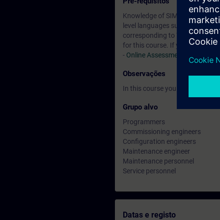
Pré-requisitos
Knowledge of SIMATIC S7 based o
level languages such as Pascal, 
corresponding to TIA-SYSUP or T
for this course. If you do not 
-
Online Assessment Test
Observações
In this course you will work wi
Grupo alvo
Programmers
Commissioning engineers
Configuration engineers
Maintenance engineer
Maintenance personnel
Service personnel
Datas e registo