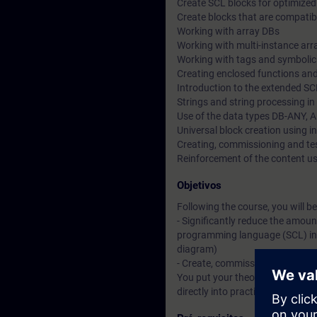
Create SCL blocks for optimize
Create blocks that are compatibl
Working with array DBs
Working with multi-instance arr
Working with tags and symboli
Creating enclosed functions and
Introduction to the extended 
Strings and string processing i
Use of the data types DB-ANY, 
Universal block creation using i
Creating, commissioning and t
Reinforcement of the content u
Objetivos
Following the course, you will be
- Significantly reduce the amoun
programming language (SCL) inst
diagram)
- Create, commission and test 
You put your theoretical knowl
directly into practice and there