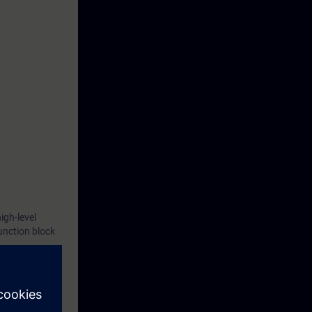
igh-level
unction block
 S7-1500