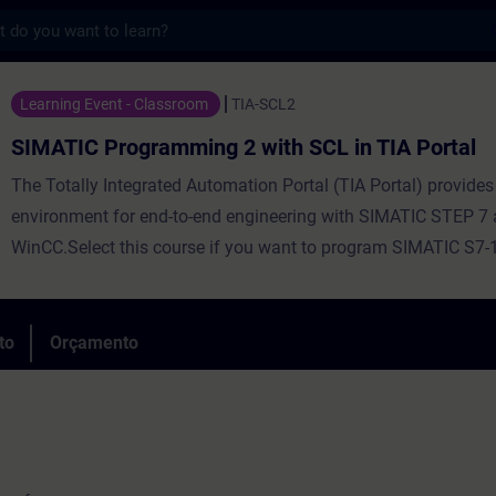
s
gramming 2 with SCL in TIA Portal - Form
Learning Event - Classroom
TIA-SCL2
SIMATIC Programming 2 with SCL in TIA Portal
The Totally Integrated Automation Portal (TIA Portal) provides
environment for end-to-end engineering with SIMATIC STEP 7
WinCC.Select this course if you want to program SIMATIC S7-
high-level programming language. Using complex examples, w
you the advantages offered by a high-level programming lang
course aims to inform participants about the complete langu
to
Orçamento
performance scope of the Structured Control Language (SCL)
environment. During the training, you will create your own SC
commission and test them.