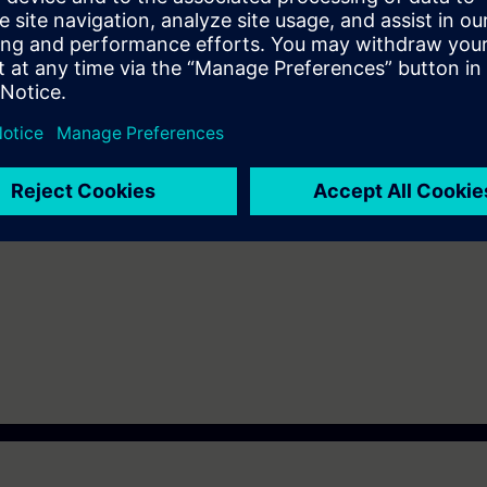
n the TIA Portal corresponding to TIA-SCL1 or extensive experience with
C or Basic. For the latter, experience with SIMATIC STEP 7 based on TIA P
IA-PRO2 is mandatory. You must pass the available online entry test in or
pass the test, we recommend attending TIA-SCL1 beforehand.
th the SIMATIC STEP 7 software based on TIA Portal.