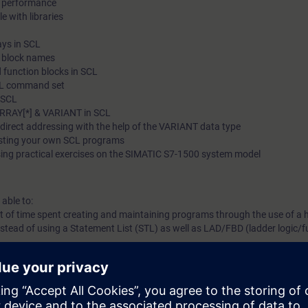
d performance
e with libraries
ays in SCL
c block names
 function blocks in SCL
SCL command set
n SCL
ARRAY[*] & VARIANT in SCL
ndirect addressing with the help of the VARIANT data type
esting your own SCL programs
sing practical exercises on the SIMATIC S7-1500 system model
 able to:
t of time spent creating and maintaining programs through the use of a h
ead of using a Statement List (STL) as well as LAD/FBD (ladder logic/f
complex programs in SCL
edge of a TIA system model consisting of an automation system SIMATIC
by increase your learning success.