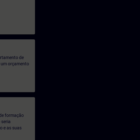
artamento de
rá um orçamento
 de formação
 seria
o e as suas