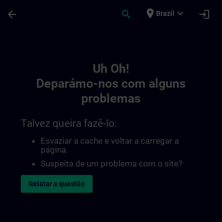
Avançar para Conteúdo Principal
Página carregada
place
expand_more
arrow_back
search
login
Brazil
Toc | SITRAIN
Uh Oh!
Deparámo-nos com alguns
problemas
Talvez queira fazê-lo:
Esvaziar a cache e voltar a carregar a
página.
Suspeita de um problema com o site?
Relatar a questão