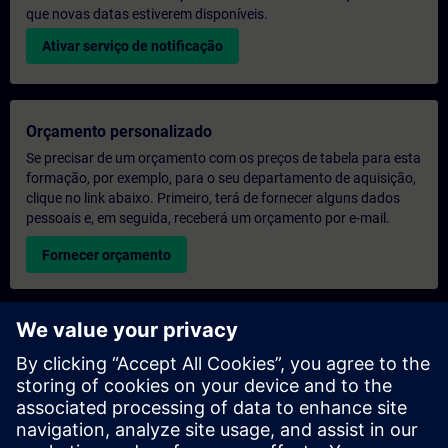
que novas datas estiverem disponíveis.
Ativar serviço de notificação
Orçamento personalizado
Se precisar de um orçamento com os preços de tabela para esta
formação, por exemplo, para o seu departamento de aquisição,
clique no link abaixo. Primeiro, terá de fornecer alguns dados
pessoais e, em seguida, receberá um orçamento por e-mail.
Fornecer orçamento
Pedido de informações sobre formação exclusiva
Preencha o formulário de pedido de informação abaixo se
desejar receber um orçamento para um curso de formação
exclusiva, seja nas suas instalações, online ou no nosso centro
de formação SITRAIN. Este tipo de pedido seria adequado para
grupos maiores (a partir de 6 pessoas). Depois de nos fornecer