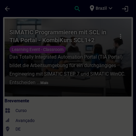
Avançar para Conteúdo Principal
Página carregada
place
expand_more
arrow_back
search
login
Brazil
Curso - SIMATIC Programmieren mit SCL in
SIMATIC Programmieren mit SCL in
more_vert
TIA Portal - KombiKurs SCL1+2
(Präsenz-Training)
Learning Event - Classroom
Das Totally Integrated Automation Portal (TIA Portal)
bildet die Arbeitsumgebung für ein durchgängiges
Engineering mit SIMATIC STEP 7 und SIMATIC WinCC.
Entscheiden ...
Mais
Brevemente
widgets
Curso
Avançado
where_to_vote
DE