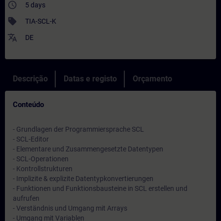
access_time
5 days
sell
TIA-SCL-K
translate
DE
Descrição
Datas e registo
Orçamento
Conteúdo
- Grundlagen der Programmiersprache SCL
- SCL-Editor
- Elementare und Zusammengesetzte Datentypen
- SCL-Operationen
- Kontrollstrukturen
- Implizite & explizite Datentypkonvertierungen
- Funktionen und Funktionsbausteine in SCL erstellen und
aufrufen
- Verständnis und Umgang mit Arrays
- Umgang mit Variablen