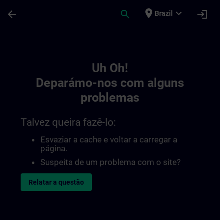
Avançar para Conteúdo Principal
Página carregada
place
expand_more
arrow_back
search
login
Brazil
Toc | SITRAIN
Uh Oh!
Deparámo-nos com alguns
problemas
Talvez queira fazê-lo:
Esvaziar a cache e voltar a carregar a
página.
Suspeita de um problema com o site?
Relatar a questão