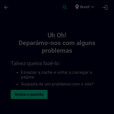
Avançar para Conteúdo Principal
Página carregada
place
expand_more
arrow_back
search
login
Brazil
Toc | SITRAIN
Uh Oh!
Deparámo-nos com alguns
problemas
Talvez queira fazê-lo:
Esvaziar a cache e voltar a carregar a
página.
Suspeita de um problema com o site?
Relatar a questão