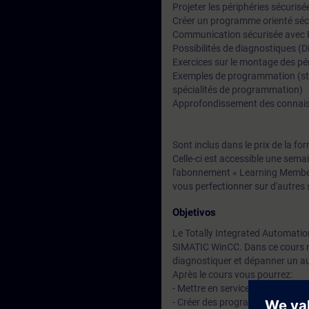
Projeter les périphéries sécuri
Créer un programme orienté sécu
Communication sécurisée avec
Possibilités de diagnostiques (D
Exercices sur le montage des pé
Exemples de programmation (stop
spécialités de programmation)
Approfondissement des connaiss
Sont inclus dans le prix de la f
Celle-ci est accessible une sema
l'abonnement « Learning Members
vous perfectionner sur d'autres 
Objetivos
Le Totally Integrated Automati
SIMATIC WinCC. Dans ce cours n
diagnostiquer et dépanner un au
Après le cours vous pourrez:
- Mettre en service des automa
- Créer des programmes Safety 