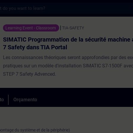
s
grammation de la sécurité machine avec S
Learning Event - Classroom
TIA-SAFETY
SIMATIC Programmation de la sécurité machine
7 Safety dans TIA Portal
Les connaissances théoriques seront approfondies par des ex
pratiques sur un modèle d'installation SIMATIC S7-1500F avec 
STEP 7 Safety Advenced.
to
Orçamento
ntage du système et de la périphérie)