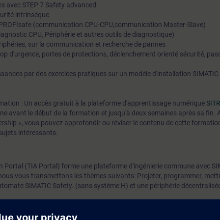
sées avec STEP 7 Safety advanced
rité intrinsèque.
 PROFIsafe (communication CPU-CPU,communication Master-Slave)
iagnostic CPU, Périphérie et autres outils de diagnostique)
riphéries, sur la communication et recherche de pannes
 d'urgence, portes de protections, déclenchement orienté sécurité, pass
ances par des exercices pratiques sur un modèle d'installation SIMATIC
ormation : Un accès gratuit à la plateforme d'apprentissage numérique
SITR
ine avant le début de la formation et jusqu'à deux semaines après sa fin. 
hip », vous pouvez approfondir ou réviser le contenu de cette formation
sujets intéressants.
on Portal (TIA Portal) forme une plateforme d'ingénierie commune avec S
ous vous transmettons les thèmes suivants: Projeter, programmer, mettre
tomate SIMATIC Safety. (sans système H) et une périphérie décentralisé
tes SIMATIC Safety
dans les languages F-FUP et F-KOP