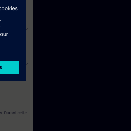
rs que vous avez
 cours de
tissage(WBT)
u cours de
rs que vous avez
s. Durant cette