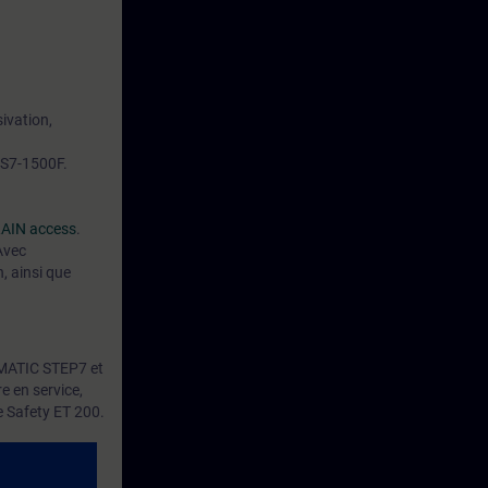
ivation,
 S7-1500F.
AIN access
.
Avec
, ainsi que
IMATIC STEP7 et
 en service,
e Safety ET 200.