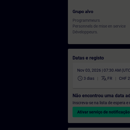
Grupo alvo
Programmeurs
Personnels de mise en service
Développeurs.
Datas e registo
Nov 03, 2026 | 07:30 AM (UT
schedule
translate
3 dias
FR
CHF 2
Não encontrou uma data a
Inscreva-se na lista de espera 
Ativar serviço de notificação