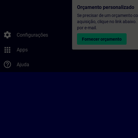
Orçamento personalizado
Se precisar de um orçamento co
aquisição, clique no link abaix
por e-mail.
settings
Configurações
Fornecer orçamento
apps
Apps
help_outline
Ajuda