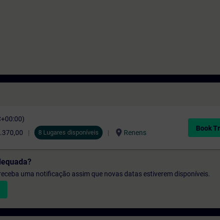
C+00:00)
Book Tr
location_on
.370,00
8 Lugares disponíveis
Renens
dequada?
e receba uma notificação assim que novas datas estiverem disponíveis.