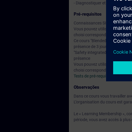
- Diagnostiquer et rechercher d
Pré-requisitos
Connaissances SIMATIC S7-cor
Vous pouvez utiliser le test de 
choisi corresponde à vos compé
Ce cours "Blended-Learning" com
présence de 3 jours: Vous obti
"Safety integrated" et "Industria
présence
Vous pouvez utiliser le test de 
choisi corresponde à vos compé
Tests de pré-requis en ligne TI
Observações
Dans ce cours vous travailler av
L’organisation du cours est garan
Le « Learning Membership », com
période, vous avez accès à plus 