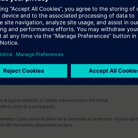
es erreurs dans un programme Safety.
respondantes au TIA-SERV2 ou au TIA-PRO2
prérequis mis à votre disposition sur internet pour vous assurer que le cou
tences.
bine une partie d'auto apprentissage en ligne(Web Based Training) et un
endrez comme préparation au cours de présence le module d'auto appren
l Ethernet". Celui-ci vous permet d'accroître votre succès personnel lors d
prérequis mis à votre disposition sur internet pour vous assurer que le cou
tences.
A-SAFETY
.
ec le logiciel SIMATIC S7 Safety Advenced dans TIA Portal
tie à partir de 4 participants
mence 7 jours avant le début de la formation et se termine 14 jours aprè
de 480 formations disponibles en ligne.