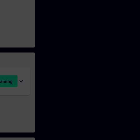
expand_more
aining