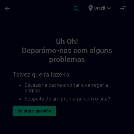
Avançar para Conteúdo Principal
Página carregada
place
expand_more
arrow_back
search
login
Brazil
Toc | SITRAIN
Uh Oh!
Deparámo-nos com alguns
problemas
Talvez queira fazê-lo:
Esvaziar a cache e voltar a carregar a
página.
Suspeita de um problema com o site?
Relatar a questão