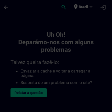
Avançar para Conteúdo Principal
Página carregada
place
expand_more
arrow_back
search
login
Brazil
Toc | SITRAIN
Uh Oh!
Deparámo-nos com alguns
problemas
Talvez queira fazê-lo:
Esvaziar a cache e voltar a carregar a
página.
Suspeita de um problema com o site?
Relatar a questão