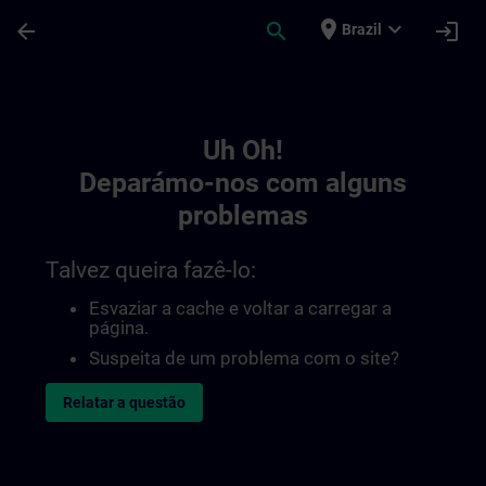
Avançar para Conteúdo Principal
Página carregada
place
expand_more
arrow_back
search
login
Brazil
Toc | SITRAIN
Uh Oh!
Deparámo-nos com alguns
problemas
Talvez queira fazê-lo:
Esvaziar a cache e voltar a carregar a
página.
Suspeita de um problema com o site?
Relatar a questão