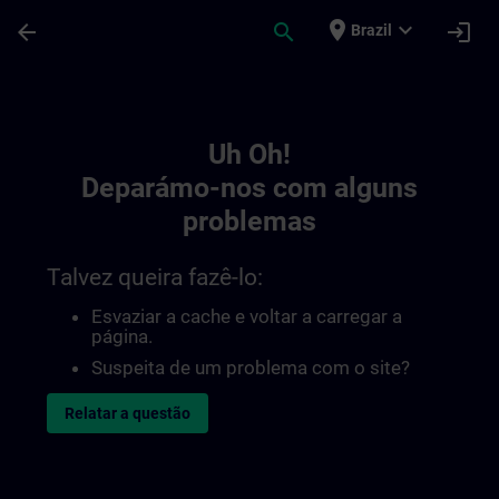
Avançar para Conteúdo Principal
Página carregada
place
expand_more
arrow_back
search
login
Brazil
Toc | SITRAIN
Uh Oh!
Deparámo-nos com alguns
problemas
Talvez queira fazê-lo:
Esvaziar a cache e voltar a carregar a
página.
Suspeita de um problema com o site?
Relatar a questão