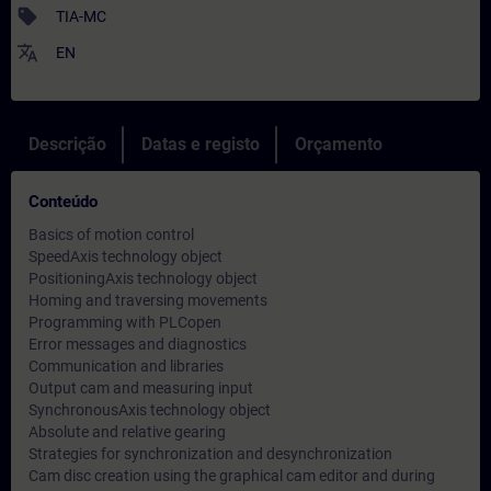
sell
TIA-MC
translate
EN
Descrição
Datas e registo
Orçamento
Conteúdo
Basics of motion control
SpeedAxis technology object
PositioningAxis technology object
Homing and traversing movements
Programming with PLCopen
Error messages and diagnostics
Communication and libraries
Output cam and measuring input
SynchronousAxis technology object
Absolute and relative gearing
Strategies for synchronization and desynchronization
Cam disc creation using the graphical cam editor and during