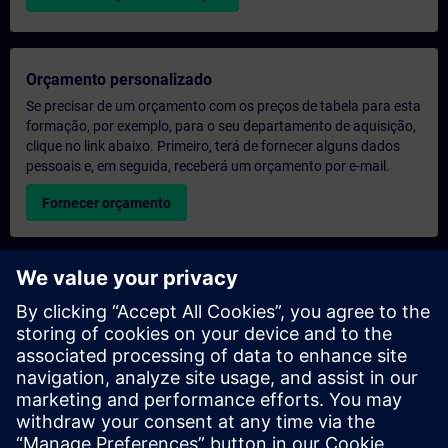
Orçamento personalizado
Se precisar de um orçamento com os preços de tabela para esta
formação, por exemplo, para o seu departamento de aquisição,
clique no link abaixo. Primeiro, terá de fornecer alguns dados
pessoais e, em seguida, receberá um orçamento por e-mail.
Fornecer orçamento
Pedido de informações sobre formação exclusiva
Preencha o formulário de pedido de informação abaixo se
desejar receber um orçamento para um curso de formação
exclusiva, seja nas suas instalações, online ou no nosso centro
de formação SITRAIN. Este tipo de pedido seria adequado para
grupos maiores (a partir de 6 pessoas). Depois de nos fornecer
os seus dados de contacto e as suas necessidades de
formação, receberá um orçamento da nossa parte.