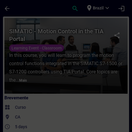
Avançar para Conteúdo Principal
Página carregada
place
expand_more
arrow_back
search
login
Brazil
Curso - SIMATIC - Motion Control in the T
SIMATIC - Motion Control in the TIA
share
Portal
Learning Event - Classroom
In this course, you will learn to program the motion
control functions integrated in the SIMATIC S7-1500 or
S7-1200 controllers using TIA Portal. Core topics are
the...
Mais
Brevemente
widgets
Curso
where_to_vote
CA
access_time
5 days