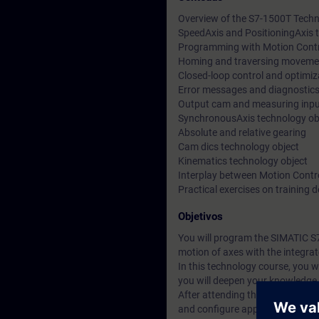
Overview of the S7-1500T Techn
SpeedAxis and PositioningAxis 
Programming with Motion Contro
Homing and traversing moveme
Closed-loop control and optimiz
Error messages and diagnostic
Output cam and measuring inpu
SynchronousAxis technology ob
Absolute and relative gearing
Cam dics technology object
Kinematics technology object
Interplay between Motion Contr
Practical exercises on training
Objetivos
You will program the SIMATIC S7-
motion of axes with the integra
In this technology course, you wi
you will deepen your knowledg
After attending the course you wi
and configure appropriate techn