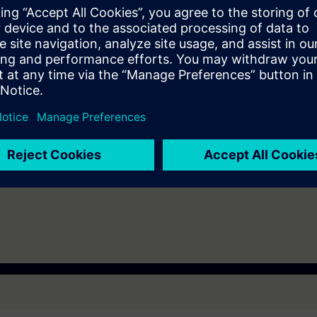
e TIA Portal (equivalent to knowledge after completion of the TIA-PRO1
e access to the digital learning platform
SITRAIN access
– starting one w
ks after the end of the course.
ou can deepen or repeat the content of this Learning Event as well as co
opics.