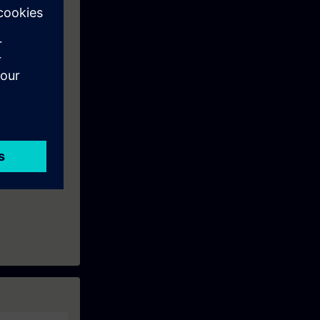
 or TIA-SERV2
eek before the
ntinue your