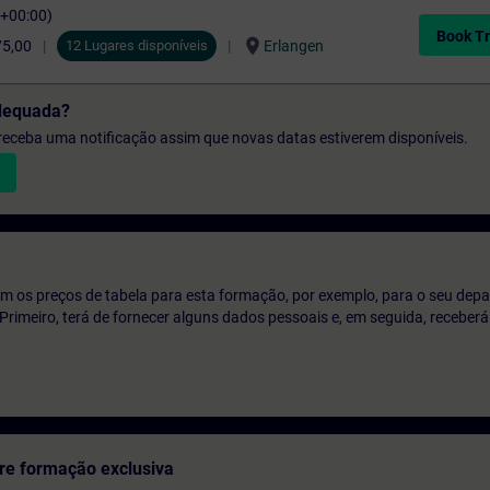
C+00:00)
Book Tr
location_on
75,00
12 Lugares disponíveis
Erlangen
dequada?
e receba uma notificação assim que novas datas estiverem disponíveis.
m os preços de tabela para esta formação, por exemplo, para o seu dep
o. Primeiro, terá de fornecer alguns dados pessoais e, em seguida, recebe
re formação exclusiva