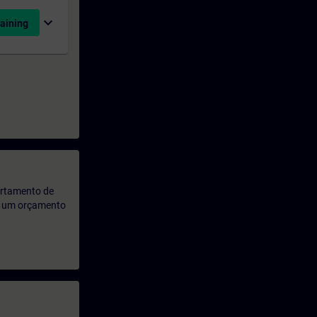
expand_more
aining
artamento de
rá um orçamento