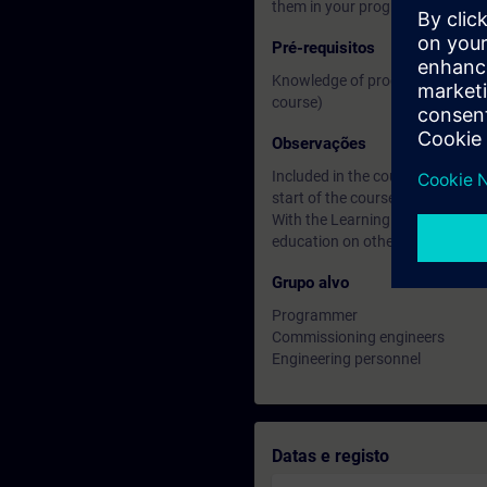
them in your program.
Pré-requisitos
Knowledge of programming in th
course)
Observações
Included in the course price: Fre
start of the course until two wee
With the Learning Membership, y
education on other interesting t
Grupo alvo
Programmer
Commissioning engineers
Engineering personnel
Datas e registo