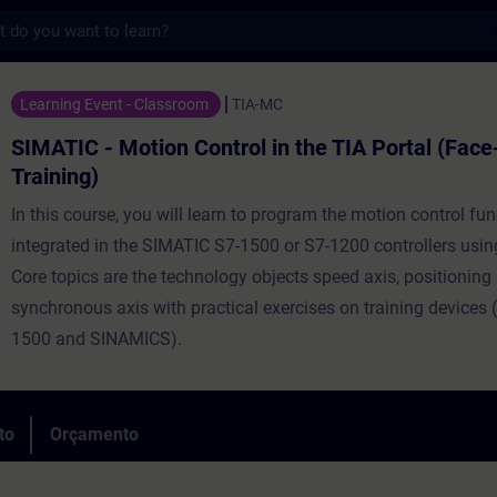
s
tion Control in the TIA Portal (Face-to-f
Learning Event - Classroom
TIA-MC
SIMATIC - Motion Control in the TIA Portal (Face
Training)
In this course, you will learn to program the motion control fu
integrated in the SIMATIC S7-1500 or S7-1200 controllers using
Core topics are the technology objects speed axis, positioning
synchronous axis with practical exercises on training devices
1500 and SINAMICS).
to
Orçamento