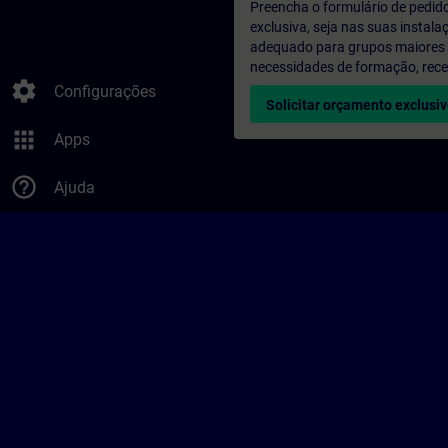
Preencha o formulário de pedid
exclusiva, seja nas suas instala
adequado para grupos maiores (a
necessidades de formação, rec
settings
Configurações
Solicitar orçamento exclusi
apps
Apps
help_outline
Ajuda