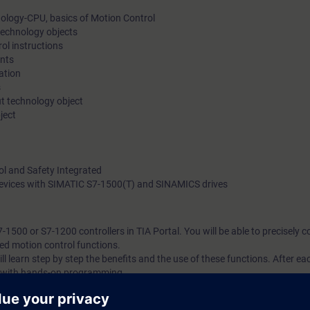
ology-CPU, basics of Motion Control
technology objects
l instructions
nts
ation
s
t technology object
ject
ol and Safety Integrated
 devices with SIMATIC S7-1500(T) and SINAMICS drives
1500 or S7-1200 controllers in TIA Portal. You will be able to precisely c
ted motion control functions.
ll learn step by step the benefits and the use of these functions. After ea
e with hands-on programming.
ll understand the interaction of the technological functions. You will be a
ology objects, such as speed axis, positioning axis and synchronous axis