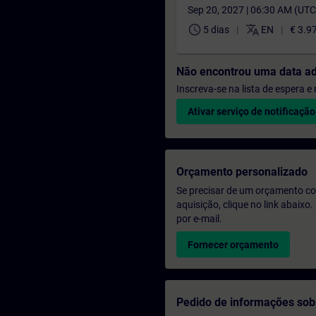
Sep 20, 2027 | 06:30 AM (UT
schedule
translate
5 dias
EN
€ 3.9
Não encontrou uma data a
Inscreva-se na lista de espera 
Ativar serviço de notificação
Orçamento personalizado
Se precisar de um orçamento co
aquisição, clique no link abaix
por e-mail.
Fornecer orçamento
Pedido de informações sob