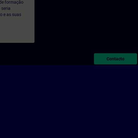
 de formação
 seria
o e as suas
Contacto