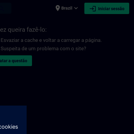
place
expand_more
login
earch
Brazil
Iniciar sessão
ez queira fazê-lo:
Esvaziar a cache e voltar a carregar a página.
Suspeita de um problema com o site?
atar a questão