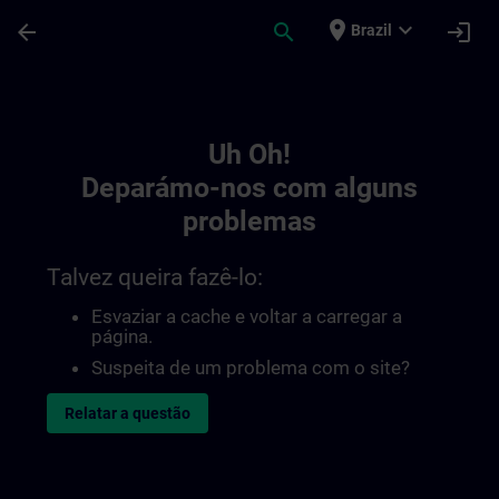
Avançar para Conteúdo Principal
Página carregada
place
expand_more
arrow_back
search
login
Brazil
Toc | SITRAIN
Uh Oh!
Deparámo-nos com alguns
problemas
Talvez queira fazê-lo:
Esvaziar a cache e voltar a carregar a
página.
Suspeita de um problema com o site?
Relatar a questão