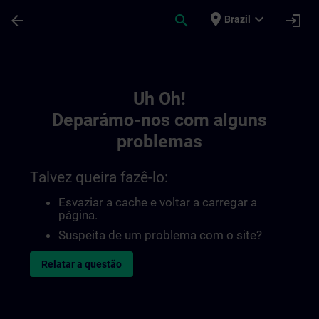
Avançar para Conteúdo Principal
Página carregada
place
expand_more
arrow_back
search
login
Brazil
Toc | SITRAIN
Uh Oh!
Deparámo-nos com alguns
problemas
Talvez queira fazê-lo:
Esvaziar a cache e voltar a carregar a
página.
Suspeita de um problema com o site?
Relatar a questão