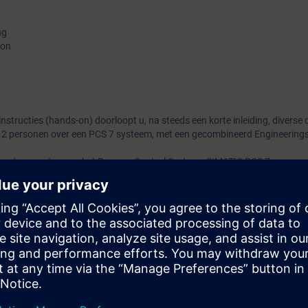
ng
ion
nstructies (hands-on) doorloopt u, na steeds een korte inleiding, diverse 
l 2 personen over een PCS 7 systeem, met een gecombineerd Engineerings
kende aspecten van het Process Control Systeem SIMATIC PCS 7.
ATIC PCS neo.
eerste kennismaking met het systeem voor een brede doelgroep.
 reden niet nodig.