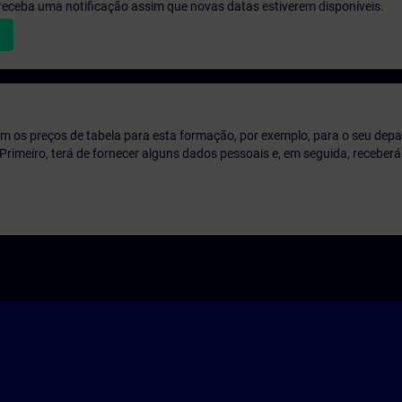
e receba uma notificação assim que novas datas estiverem disponíveis.
m os preços de tabela para esta formação, por exemplo, para o seu dep
o. Primeiro, terá de fornecer alguns dados pessoais e, em seguida, recebe