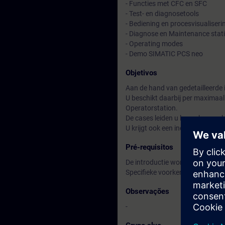
- Functies met CFC en SFC
- Test- en diagnosetools
- Bediening en procesvisualiseri
- Diagnose en Maintenance stat
- Operating modes
- Demo SIMATIC PCS neo
Objetivos
Aan de hand van gedetailleerde i
U beschikt daarbij per maximaa
Operatorstation.
De cases leiden u langs kenmer
U krijgt ook een indruk van SIM
Pré-requisitos
De introductie workshop is een 
Specifieke voorkennis is om deze
Observações
-