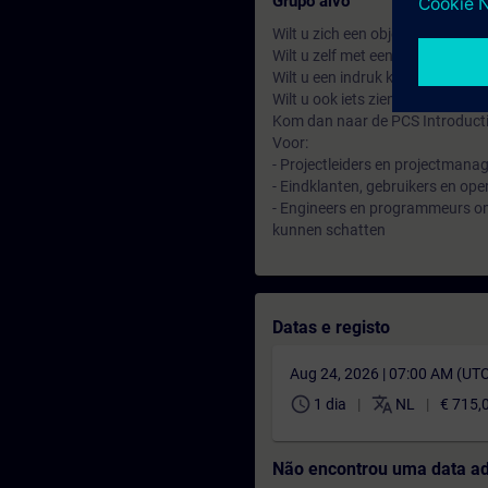
Grupo alvo
Wilt u zich een objectief beeld 
Wilt u zelf met een PCS 7 syste
Wilt u een indruk krijgen van wa
Wilt u ook iets zien van SIMATI
Kom dan naar de PCS Introducti
Voor:
- Projectleiders en projectmana
- Eindklanten, gebruikers en op
- Engineers en programmeurs om 
kunnen schatten
Datas e registo
Aug 24, 2026 | 07:00 AM (UT
schedule
translate
1 dia
NL
€ 715,
Não encontrou uma data a