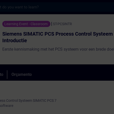
s
ATIC PCS Process Control Systeem Introdu
Learning Event - Classroom
ST-PCSINTR
Siemens SIMATIC PCS Process Control Systeem
Introductie
Eerste kennismaking met het PCS systeem voor een brede doe
to
Orçamento
cess Control Systeem SIMATIC PCS 7
 software