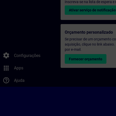
Inscreva-se na lista de espera 
Ativar serviço de notificação
Orçamento personalizado
Se precisar de um orçamento co
aquisição, clique no link abaix
por e-mail.
settings
Configurações
Fornecer orçamento
apps
Apps
help_outline
Ajuda