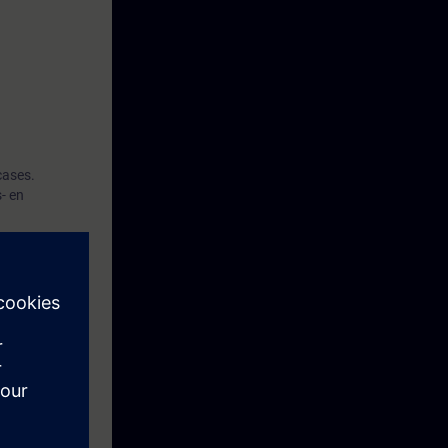
cases.
- en