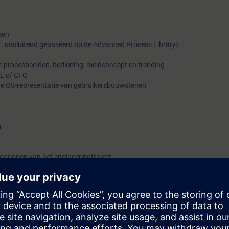
ken
: uitsluitend gebaseerd op de Advanced Process Library)
e procesbeelden, bediening, meldconcept en trending
L of CFC
 de OS-representatie van gebruikersbouwstenen
r
doorlopen van het engineeringtraject
eeringtraject van een SIMATIC PCS 7 project centraal.
l de hardware- als software engineering worden uitgevoerd met behulp 
imulatie.
 met de op te bouwen applicatie in de originele SIMATIC PCS 7 hardware, 