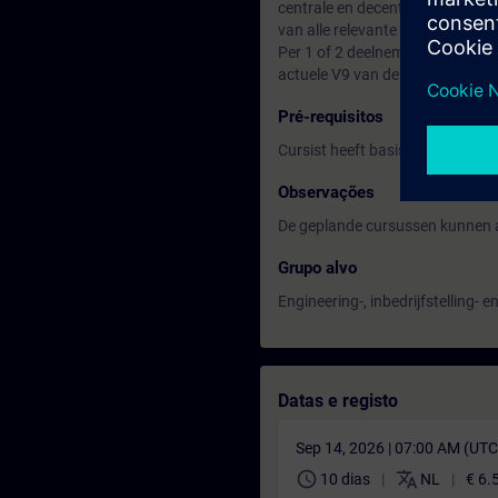
centrale en decentrale I/O. Daa
van alle relevante hardwareaspe
Per 1 of 2 deelnemers wordt ge
actuele V9 van de SIMATIC PCS 
Pré-requisitos
Cursist heeft basiskennis van
Observações
De geplande cursussen kunnen a
Grupo alvo
Engineering-, inbedrijfstelling
Datas e registo
Sep 14, 2026 | 07:00 AM (UT
schedule
translate
10 dias
NL
€ 6.