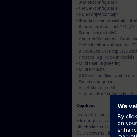
- Stationsconfiguratie
- Netwerkconfiguratie
- I/O en drijverconcept
- Standaard- en projectbibliothe
- Basic operations met CFC (APL
- Sequences met SFC
- Operator System met Grafisch
- Gebruikersbouwstenen met SC
- Block Icons en Faceplates als
- Process Tag Types en Models
- Multi User Engineering
- Multi Projects
- OS Server en Client architectuu
- Systeem diagnose
- Asset Management
- Uitgebreide oefeningen in het 
Objetivos
In deze training staat het engin
Alle gangbare stappen van zowe
uitgebreide realistische process
De processimulatie draait samen