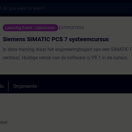
s
ATIC PCS 7 systeemcursus - Formação - F
Learning Event - Classroom
ST-PCS7SYS
Siemens SIMATIC PCS 7 systeemcursus
In deze training staat het engineeringtraject van een SIMATIC 
centraal. Huidige versie van de software is V9.1 in de cursus.
to
Orçamento
olset