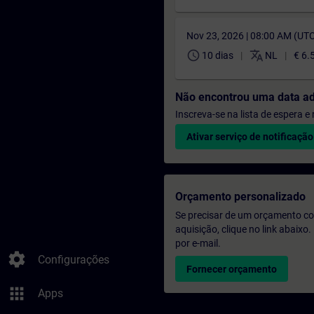
Nov 23, 2026 | 08:00 AM (UT
schedule
translate
10 dias
NL
€ 6.
Não encontrou uma data a
Inscreva-se na lista de espera 
Ativar serviço de notificação
Orçamento personalizado
Se precisar de um orçamento co
aquisição, clique no link abaix
por e-mail.
settings
Configurações
Fornecer orçamento
apps
Apps