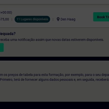
C+00:00)
Book Tr
location_on
575,00
11 Lugares disponíveis
Den Haag
dequada?
e receba uma notificação assim que novas datas estiverem disponíveis.
m os preços de tabela para esta formação, por exemplo, para o seu dep
o. Primeiro, terá de fornecer alguns dados pessoais e, em seguida, recebe