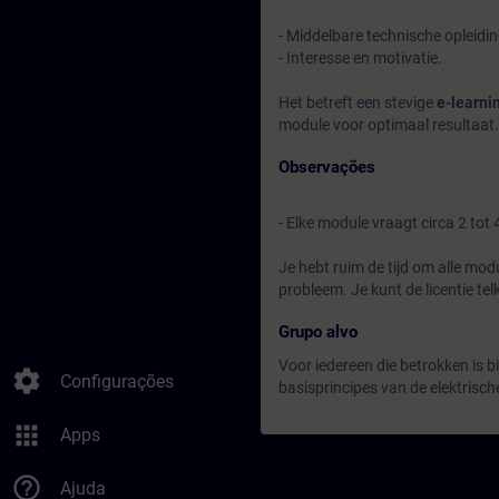
- Middelbare technische opleid
- Interesse en motivatie.
Het betreft een stevige
e-learni
module voor optimaal resultaat.
Observações
- Elke module vraagt circa 2 tot 
Je hebt ruim de tijd om alle modu
probleem. Je kunt de licentie tel
Grupo alvo
Voor iedereen die betrokken is bi
settings
Configurações
basisprincipes van de elektrisch
apps
Apps
help_outline
Ajuda