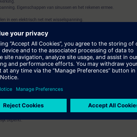
werking.
panning. Eigenschappen van sinussen en het rekenen ermee.
len in een elektrisch net met wisselspanning.
lektrische energie en de gebruikte grootheden bij wisselspanning.
 vermogen bij spoelen (blindvermogen).
het berekenen van wattstroom en blindstroom.
ing van elektrische machines op basis van een gecreëerd draaiveld.
king van frequentieomvormers zoals toegepast bij motoren en AC-DC kopp
 in de praktijk en het gedrag van capaciteiten.
ng bij een condensator.
angesloten op wisselspanning.
 belastingen op basis van in serie en parallel geschakelde verbruikers v
n.
kundige principes die ten grondslag liggen aan de elektrische energietechn
van een elektrische installatie verklaren. Door inzet van films, simulati
l je een visueel beeld van elektrische energie en het gedrag ervan in het ele
ijk beperkt.