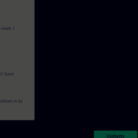
e week 1
oe? Geen
 hebben in de
Contacto