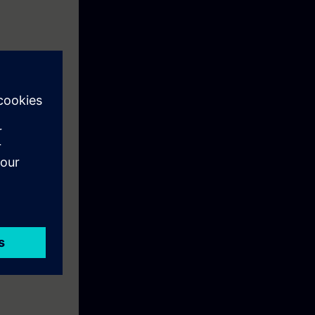
elingen.
an
iek. Je kunt de
e's, metaforen
ktriciteitsnet.