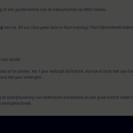
ing of een goede kennis van de natuurkunde op MBO niveau.
ng
van ca. 40 uur
(dus geen face to face training)
. Plan bijvoorbeeld ieder
4 uur studie.
les af te ronden. Na 1 jaar verloopt de licentie. Kom je er toch niet aan t
kens een jaar verlengen.
j de bedrijfsvoering van elektrische installaties en een goed inzicht willen
e energietechniek.