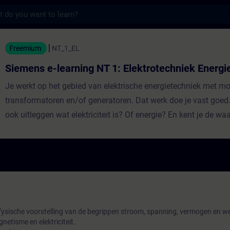
s
earning NT 1: Elektrotechniek Energietech
Freemium
NT_1_EL
Siemens e-learning NT 1: Elektrotechniek Energi
Je werkt op het gebied van elektrische energietechniek met mo
transformatoren en/of generatoren. Dat werk doe je vast goed
ook uitleggen wat elektriciteit is? Of energie? En kent je de wa
principes achter de formules die u mogelijk uit je hoofd kent? H
de inspirerende en effectieve eCourse Energietechniek Nieuwe S
je thuis, op het werk of waar dan ook. Vanachter je beeldscher
fysische voorstelling van de begrippen stroom, spanning, vermogen en w
netisme en elektriciteit.