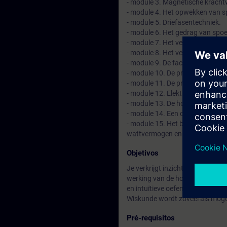
- module 3. Magnetische kracht
- module 4. Het opwekken van s
- module 5. Driefasentechniek.
- module 6. Het gedrag van spoe
- module 7. Het verloop van de e
- module 8. Het verloop van het
- module 9. De factor cos w en 
- module 10. De principiële werk
- module 11. De principiële wer
- module 12. Elektrische ladingen
- module 13. De hoeveelheid ladi
- module 14. Een condensator a
- module 15. Het beschouwen van
wattvermogen en blindvermoge
Objetivos
Je verkrijgt inzicht in de natuur
werking van de hoofdcomponenten 
en intuïtieve oefeningen ontwikke
Wiskunde wordt zoveel als mogel
Pré-requisitos