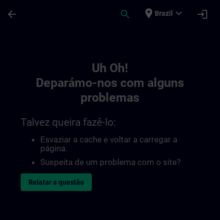
Avançar para Conteúdo Principal
Página carregada
place
expand_more
arrow_back
search
login
Brazil
Toc | SITRAIN
Uh Oh!
Deparámo-nos com alguns
problemas
Talvez queira fazê-lo:
Esvaziar a cache e voltar a carregar a
página.
Suspeita de um problema com o site?
Relatar a questão