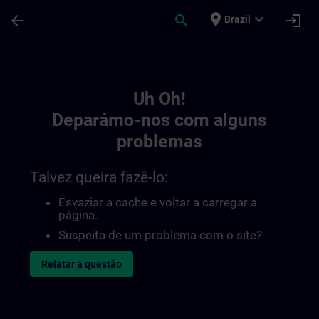
Avançar para Conteúdo Principal
Página carregada
place
expand_more
arrow_back
search
login
Brazil
Toc | SITRAIN
Uh Oh!
Deparámo-nos com alguns
problemas
Talvez queira fazê-lo:
Esvaziar a cache e voltar a carregar a
página.
Suspeita de um problema com o site?
Relatar a questão