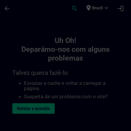
Avançar para Conteúdo Principal
Página carregada
place
expand_more
arrow_back
search
login
Brazil
Toc | SITRAIN
Uh Oh!
Deparámo-nos com alguns
problemas
Talvez queira fazê-lo:
Esvaziar a cache e voltar a carregar a
página.
Suspeita de um problema com o site?
Relatar a questão