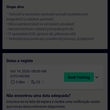
Grupo alvo
• Techničtí a technicko-obchodní poradci systémových
integrátorů a solution partnerů
• Síťoví administrátoři ve výrobních závodech
• Servisní technici v oblasti průmyslových sítí
• IT specialisté (CIO, správci sítí, plánování sítí)
• Techniční pracovnící pro uvádění do provozu, projektanti
Datas e registo
Oct 19, 2026 | 06:00 AM
(UTC+00:00)
expand_more
Book Training
schedule
translate
3 dias
CS
Não encontrou uma data adequada?
Inscreva-se na lista de espera e receba uma notificação assim
que novas datas estiverem disponíveis.