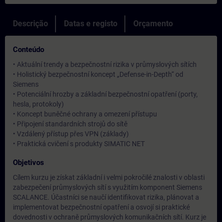
Descrição
Datas e registo
Orçamento
Conteúdo
• Aktuální trendy a bezpečnostní rizika v průmyslových sítích
• Holistický bezpečnostní koncept „Defense-in-Depth“ od
Siemens
• Potenciální hrozby a základní bezpečnostní opatření (porty,
hesla, protokoly)
• Koncept buněčné ochrany a omezení přístupu
• Připojení standardních strojů do sítě
• Vzdálený přístup přes VPN (základy)
• Praktická cvičení s produkty SIMATIC NET
Objetivos
Cílem kurzu je získat základní i velmi pokročilé znalosti v oblasti
zabezpečení průmyslových sítí s využitím komponent Siemens
SCALANCE. Účastníci se naučí identifikovat rizika, plánovat a
implementovat bezpečnostní opatření a osvojí si praktické
dovednosti v ochraně průmyslových komunikačních sítí. Kurz je