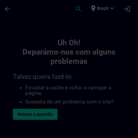
Avançar para Conteúdo Principal
Página carregada
place
expand_more
arrow_back
search
login
Brazil
Toc | SITRAIN
Uh Oh!
Deparámo-nos com alguns
problemas
Talvez queira fazê-lo:
Esvaziar a cache e voltar a carregar a
página.
Suspeita de um problema com o site?
Relatar a questão