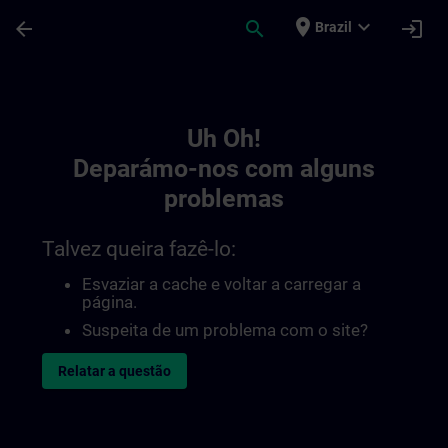
Avançar para Conteúdo Principal
Página carregada
place
expand_more
arrow_back
search
login
Brazil
Toc | SITRAIN
Uh Oh!
Deparámo-nos com alguns
problemas
Talvez queira fazê-lo:
Esvaziar a cache e voltar a carregar a
página.
Suspeita de um problema com o site?
Relatar a questão