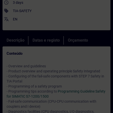
access_time
3 days
sell
TIA-SAFETY
translate
EN
Descrição
Datas e registo
Orçamento
Conteúdo
- Overview and guidelines
- Product overview and operating principle Safety Integrated
- Configuring of the fail-safe components with STEP 7 Safety in
TIA Portal
- Programming of a safety program
- Programming tips according to
Programming Guideline Safety
for SIMATIC S7-1200/1500
- Fail-safe communication (CPU-CPU communication with
couplers and I device)
- Diagnostics facilities (CPU diagnostics, I/O diagnostics,