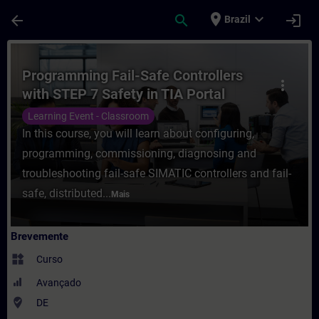
Avançar para Conteúdo Principal
Página carregada
place
expand_more
arrow_back
search
login
Brazil
Curso - Programming Fail-Safe Controllers
Programming Fail-Safe Controllers
more_vert
with STEP 7 Safety in TIA Portal
(Face-to-face Training)
Learning Event - Classroom
In this course, you will learn about configuring,
programming, commissioning, diagnosing and
troubleshooting fail-safe SIMATIC controllers and fail-
safe, distributed...
Mais
Brevemente
widgets
Curso
Avançado
where_to_vote
DE