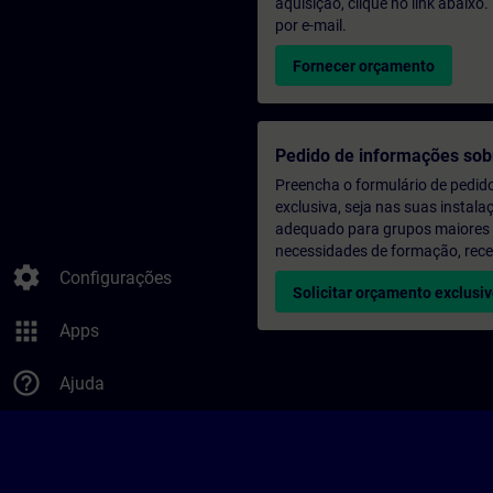
aquisição, clique no link abaix
por e-mail.
Fornecer orçamento
Pedido de informações sob
Preencha o formulário de pedid
exclusiva, seja nas suas instala
adequado para grupos maiores (a
necessidades de formação, rec
settings
Configurações
Solicitar orçamento exclusi
apps
Apps
help_outline
Ajuda