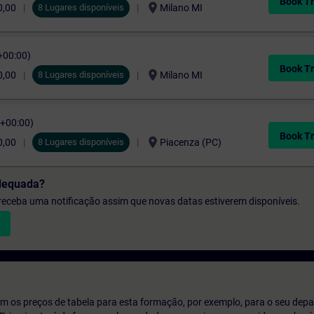
Book Tr
location_on
0,00
8 Lugares disponíveis
Milano MI
+00:00)
Book Tr
location_on
0,00
8 Lugares disponíveis
Milano MI
C+00:00)
Book Tr
location_on
0,00
8 Lugares disponíveis
Piacenza (PC)
dequada?
e receba uma notificação assim que novas datas estiverem disponíveis.
m os preços de tabela para esta formação, por exemplo, para o seu dep