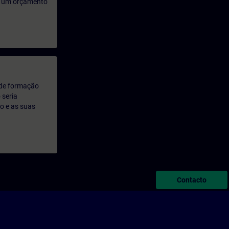
rá um orçamento
 de formação
 seria
o e as suas
Contacto