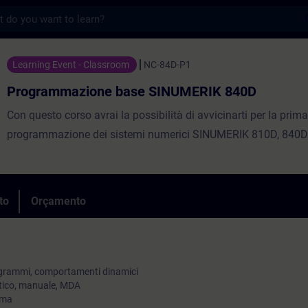
s
ione base SINUMERIK 840D - Formação - F
Learning Event - Classroom
NC-84D-P1
Programmazione base SINUMERIK 840D
Con questo corso avrai la possibilità di avvicinarti per la prima
programmazione dei sistemi numerici SINUMERIK 810D, 840D
to
Orçamento
rogrammi, comportamenti dinamici
atico, manuale, MDA
mma