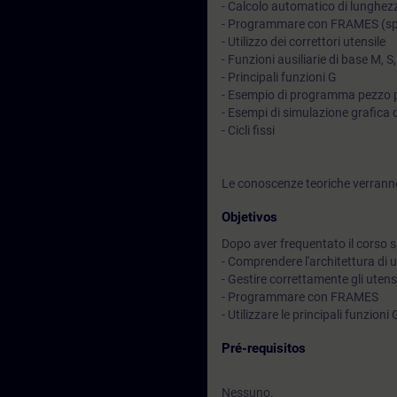
- Calcolo automatico di lunghezz
- Programmare con FRAMES (sp
- Utilizzo dei correttori utensile
- Funzioni ausiliarie di base M, S,
- Principali funzioni G
- Esempio di programma pezzo pe
- Esempi di simulazione grafica 
- Cicli fissi
Le conoscenze teoriche verranno
Objetivos
Dopo aver frequentato il corso sa
- Comprendere l'architettura di
- Gestire correttamente gli utensi
- Programmare con FRAMES
- Utilizzare le principali funzioni 
Pré-requisitos
Nessuno.