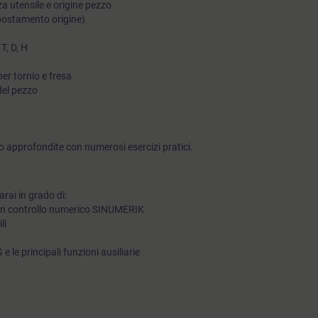
a utensile e origine pezzo
ostamento origine)
 T, D, H
r tornio e fresa
del pezzo
 approfondite con numerosi esercizi pratici.
rai in grado di:
 un controllo numerico SINUMERIK
li
G e le principali funzioni ausiliarie