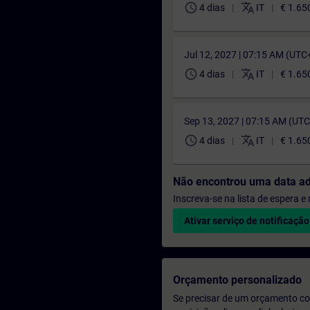
schedule
translate
4 dias
IT
€ 1.65
Jul 12, 2027 | 07:15 AM (UTC
schedule
translate
4 dias
IT
€ 1.65
Sep 13, 2027 | 07:15 AM (UT
schedule
translate
4 dias
IT
€ 1.65
Não encontrou uma data a
Inscreva-se na lista de espera 
Ativar serviço de notificação
Orçamento personalizado
Se precisar de um orçamento co