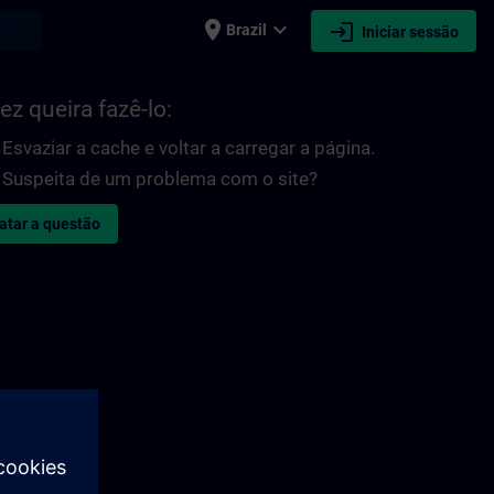
place
expand_more
login
earch
Brazil
Iniciar sessão
ez queira fazê-lo:
Esvaziar a cache e voltar a carregar a página.
Suspeita de um problema com o site?
atar a questão