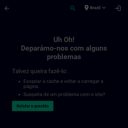
Avançar para Conteúdo Principal
Página carregada
place
expand_more
arrow_back
search
login
Brazil
Toc | SITRAIN
Uh Oh!
Deparámo-nos com alguns
problemas
Talvez queira fazê-lo:
Esvaziar a cache e voltar a carregar a
página.
Suspeita de um problema com o site?
Relatar a questão