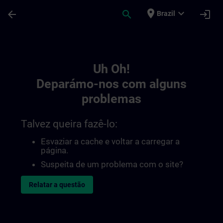
Avançar para Conteúdo Principal
Página carregada
place
expand_more
arrow_back
search
login
Brazil
Toc | SITRAIN
Uh Oh!
Deparámo-nos com alguns
problemas
Talvez queira fazê-lo:
Esvaziar a cache e voltar a carregar a
página.
Suspeita de um problema com o site?
Relatar a questão