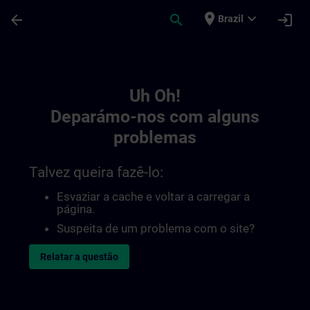
Avançar para Conteúdo Principal
Página carregada
place
expand_more
arrow_back
search
login
Brazil
Toc | SITRAIN
Uh Oh!
Deparámo-nos com alguns
problemas
Talvez queira fazê-lo:
Esvaziar a cache e voltar a carregar a
página.
Suspeita de um problema com o site?
Relatar a questão