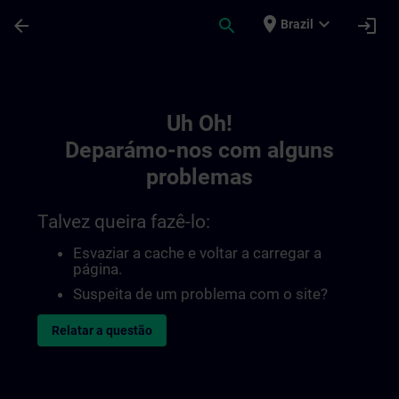
Avançar para Conteúdo Principal
Página carregada
place
expand_more
arrow_back
search
login
Brazil
Toc | SITRAIN
Uh Oh!
Deparámo-nos com alguns
problemas
Talvez queira fazê-lo:
Esvaziar a cache e voltar a carregar a
página.
Suspeita de um problema com o site?
Relatar a questão