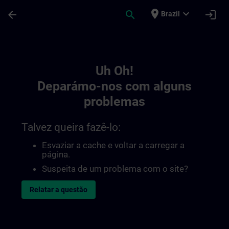
Avançar para Conteúdo Principal
Página carregada
place
expand_more
arrow_back
search
login
Brazil
Toc | SITRAIN
Uh Oh!
Deparámo-nos com alguns
problemas
Talvez queira fazê-lo:
Esvaziar a cache e voltar a carregar a
página.
Suspeita de um problema com o site?
Relatar a questão