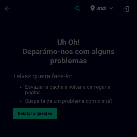
Avançar para Conteúdo Principal
Página carregada
place
expand_more
arrow_back
search
login
Brazil
Toc | SITRAIN
Uh Oh!
Deparámo-nos com alguns
problemas
Talvez queira fazê-lo:
Esvaziar a cache e voltar a carregar a
página.
Suspeita de um problema com o site?
Relatar a questão