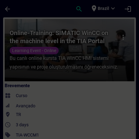
Avançar para Conteúdo Principal
Página carregada
place
expand_more
arrow_back
search
login
Brazil
Curso - Online-Training: SIMATIC WinCC o
Online-Training: SIMATIC WinCC on
more_vert
the machine level in the TIA Portal
Learning Event - Online
Bu canlı online kursta TIA WinCC HMI sistemi
yapısının ve proje oluşturulmasını öğreneceksiniz.
Brevemente
widgets
Curso
Avançado
where_to_vote
TR
access_time
3 days
sell
TIA-WCCM1