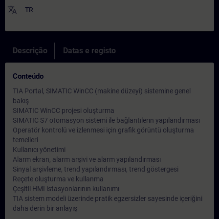
translate
TR
Descrição
Datas e registo
Conteúdo
TIA Portal, SIMATIC WinCC (makine düzeyi) sistemine genel
bakış
SIMATIC WinCC projesi oluşturma
SIMATIC S7 otomasyon sistemi ile bağlantılerın yapılandırması
Operatör kontrolü ve izlenmesi için grafik görüntü oluşturma
temelleri
Kullanıcı yönetimi
Alarm ekran, alarm arşivi ve alarm yapılandırması
Sinyal arşivleme, trend yapılandırması, trend göstergesi
Reçete oluşturma ve kullanma
Çeşitli HMI istasyonlarının kullanımı
TIA sistem modeli üzerinde pratik egzersizler sayesinde içeriğini
daha derin bir anlayış